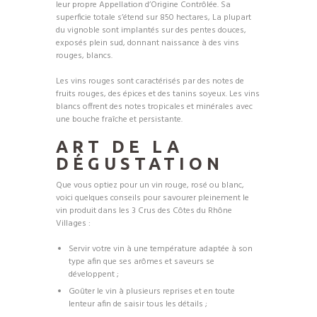
leur propre Appellation d’Origine Contrôlée. Sa
superficie totale s’étend sur 850 hectares, La plupart
du vignoble sont implantés sur des pentes douces,
exposés plein sud, donnant naissance à des vins
rouges, blancs.
Les vins rouges sont caractérisés par des notes de
fruits rouges, des épices et des tanins soyeux. Les vins
blancs offrent des notes tropicales et minérales avec
une bouche fraîche et persistante.
ART DE LA
DÉGUSTATION
Que vous optiez pour un vin rouge, rosé ou blanc,
voici quelques conseils pour savourer pleinement le
vin produit dans les 3 Crus des Côtes du Rhône
Villages :
Servir votre vin à une température adaptée à son
type afin que ses arômes et saveurs se
développent ;
Goûter le vin à plusieurs reprises et en toute
lenteur afin de saisir tous les détails ;