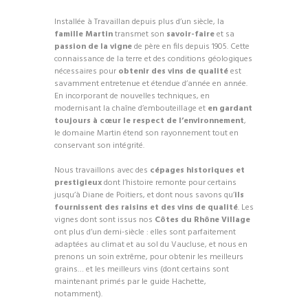
Installée à Travaillan depuis plus d’un siècle, la
famille Martin
transmet son
savoir-faire
et sa
passion de la vigne
de père en fils depuis 1905. Cette
connaissance de la terre et des conditions géologiques
nécessaires pour
obtenir des vins de qualité
est
savamment entretenue et étendue d’année en année.
En incorporant de nouvelles techniques, en
modernisant la chaîne d’embouteillage et
en gardant
toujours à cœur le respect de l’environnement
,
le domaine Martin étend son rayonnement tout en
conservant son intégrité.
Nous travaillons avec des
cépages historiques et
prestigieux
dont l’histoire remonte pour certains
jusqu’à Diane de Poitiers, et dont nous savons qu’
ils
fournissent des raisins et des vins de qualité
. Les
vignes dont sont issus nos
Côtes du Rhône Village
ont plus d’un demi-siècle : elles sont parfaitement
adaptées au climat et au sol du Vaucluse, et nous en
prenons un soin extrême, pour obtenir les meilleurs
grains… et les meilleurs vins (dont certains sont
maintenant primés par le guide Hachette,
notamment).