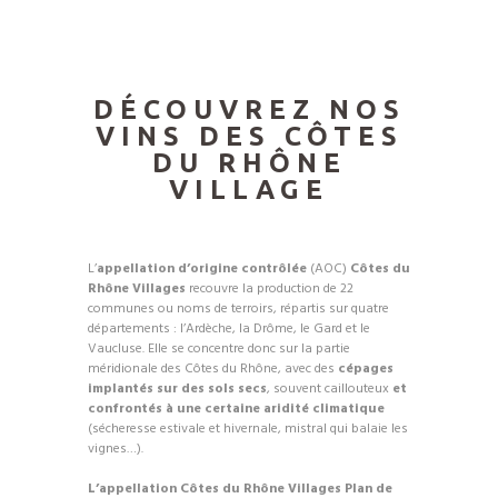
DÉCOUVREZ NOS
VINS DES CÔTES
DU RHÔNE
VILLAGE
L’
appellation d’origine contrôlée
(AOC)
Côtes du
Rhône Villages
recouvre la production de 22
communes ou noms de terroirs, répartis sur quatre
départements : l’Ardèche, la Drôme, le Gard et le
Vaucluse. Elle se concentre donc sur la partie
méridionale des Côtes du Rhône, avec des
cépages
implantés sur des sols secs
, souvent caillouteux
et
confrontés à une certaine aridité climatique
(sécheresse estivale et hivernale, mistral qui balaie les
vignes…).
L’appellation Côtes du Rhône Villages Plan de