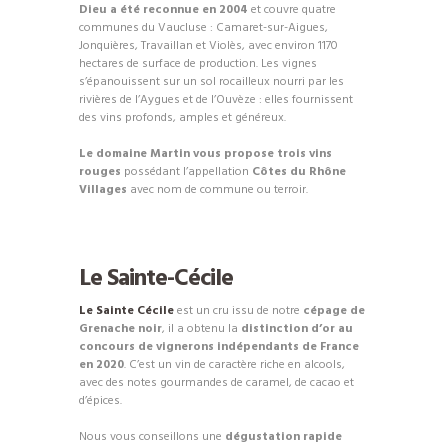
Dieu a été reconnue en 2004
et couvre quatre
communes du Vaucluse : Camaret-sur-Aigues,
Jonquières, Travaillan et Violès, avec environ 1170
hectares de surface de production. Les vignes
s’épanouissent sur un sol rocailleux nourri par les
rivières de l’Aygues et de l’Ouvèze : elles fournissent
des vins profonds, amples et généreux.
Le domaine Martin vous propose trois vins
rouges
possédant l’appellation
Côtes du Rhône
Villages
avec nom de commune ou terroir.
Le Sainte-Cécile
Le Sainte Cécile
est un cru issu de notre
cépage de
Grenache noir
, il a obtenu la
distinction d’or au
concours de vignerons indépendants de France
en 2020
. C’est un vin de caractère riche en alcools,
avec des notes gourmandes de caramel, de cacao et
d’épices.
Nous vous conseillons une
dégustation rapide