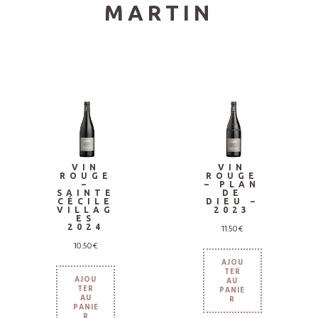
MARTIN
VIN
VIN
ROUGE
ROUGE
–
– PLAN
SAINTE
DE
CÉCILE
DIEU –
VILLAG
2023
ES
2024
11.50
€
10.50
€
AJOU
TER
AJOU
AU
TER
PANIE
AU
R
PANIE
R