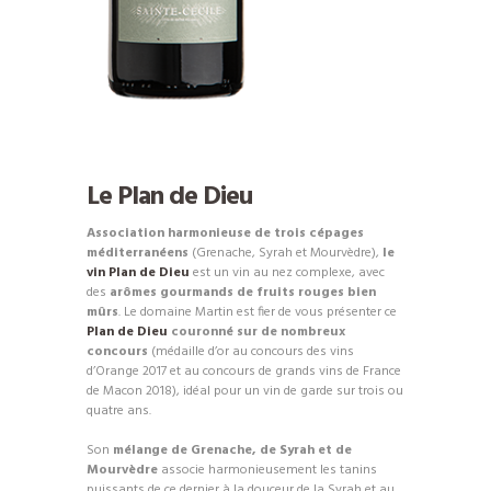
Le Plan de Dieu
Association harmonieuse de trois cépages
méditerranéens
(Grenache, Syrah et Mourvèdre),
le
vin Plan de Dieu
est un vin au nez complexe, avec
des
arômes gourmands de fruits rouges bien
mûrs
. Le domaine Martin est fier de vous présenter ce
Plan de Dieu
couronné sur de nombreux
concours
(médaille d’or au concours des vins
d’Orange 2017 et au concours de grands vins de France
de Macon 2018), idéal pour un vin de garde sur trois ou
quatre ans.
Son
mélange de Grenache, de Syrah et de
Mourvèdre
associe harmonieusement les tanins
puissants de ce dernier à la douceur de la Syrah et au