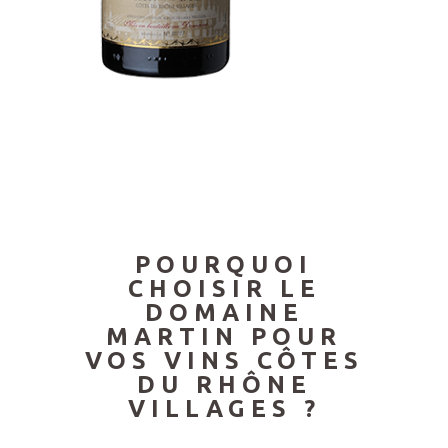
POURQUOI
CHOISIR LE
DOMAINE
MARTIN POUR
VOS VINS CÔTES
DU RHÔNE
VILLAGES ?