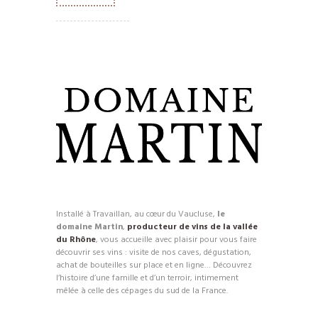
Installé à Travaillan, au cœur du Vaucluse,
le
domaine Martin
,
producteur de vins de la vallée
du Rhône
, vous accueille avec plaisir pour vous faire
découvrir ses vins : visite de nos caves, dégustation,
achat de bouteilles sur place et en ligne… Découvrez
l’histoire d’une famille et d’un terroir, intimement
mêlée à celle des cépages du sud de la France.