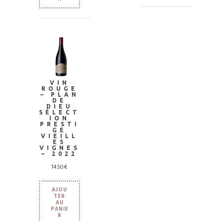
VIN
ROUGE
– PLAN
DE
DIEU
SÉLECT
ION
PRESTI
GE
VIEILL
ES
VIGNES
– 2022
14.50
€
AJOU
TER
AU
PANIE
R